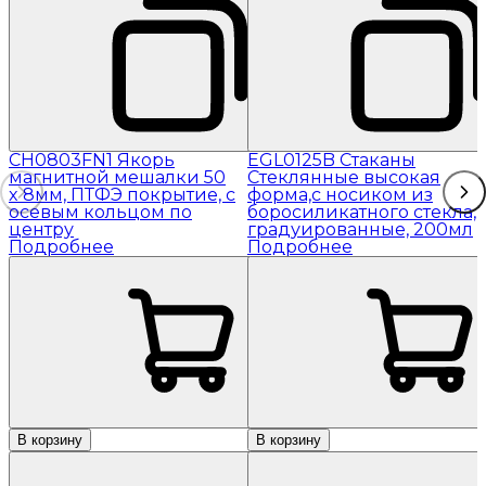
CH0803FN1 Якорь
EGL0125B Стаканы
магнитной мешалки 50
Стеклянные высокая
x 8мм, ПТФЭ покрытие, с
форма,с носиком из
осевым кольцом по
боросиликатного стекла,
центру
градуированные, 200мл
Подробнее
Подробнее
В корзину
В корзину