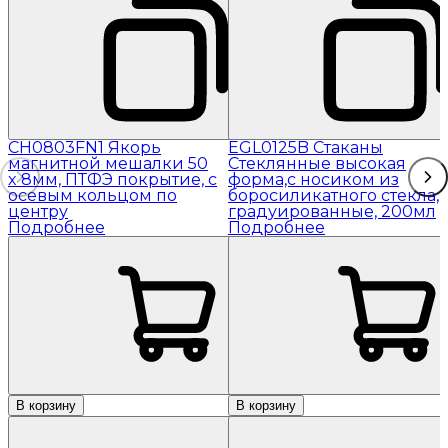
CH0803FN1 Якорь
EGL0125B Стаканы
магнитной мешалки 50
Стеклянные высокая
x 8мм, ПТФЭ покрытие, с
форма,с носиком из
осевым кольцом по
боросиликатного стекла,
центру
градуированные, 200мл
Подробнее
Подробнее
В корзину
В корзину