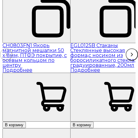
CH0803FN1 Якорь
EGL0125B Стаканы
магнитной мешалки 50
Стеклянные высокая
x 8мм, ПТФЭ покрытие, с
форма,с носиком из
осевым кольцом по
боросиликатного стекла,
центру
градуированные, 200мл
Подробнее
Подробнее
В корзину
В корзину