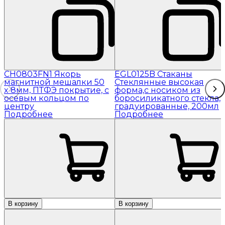
CH0803FN1 Якорь
EGL0125B Стаканы
магнитной мешалки 50
Стеклянные высокая
x 8мм, ПТФЭ покрытие, с
форма,с носиком из
осевым кольцом по
боросиликатного стекла,
центру
градуированные, 200мл
Подробнее
Подробнее
В корзину
В корзину