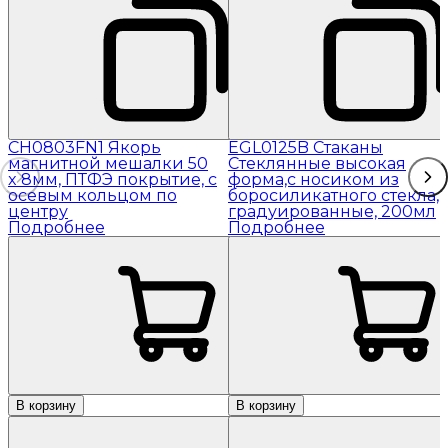
CH0803FN1 Якорь
EGL0125B Стаканы
магнитной мешалки 50
Стеклянные высокая
x 8мм, ПТФЭ покрытие, с
форма,с носиком из
осевым кольцом по
боросиликатного стекла,
центру
градуированные, 200мл
Подробнее
Подробнее
В корзину
В корзину