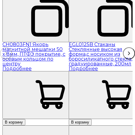
CH0803FN1 Якорь
EGL0125B Стаканы
магнитной мешалки 50
Стеклянные высокая
x 8мм, ПТФЭ покрытие, с
форма,с носиком из
осевым кольцом по
боросиликатного стекла,
центру
градуированные, 200мл
Подробнее
Подробнее
В корзину
В корзину