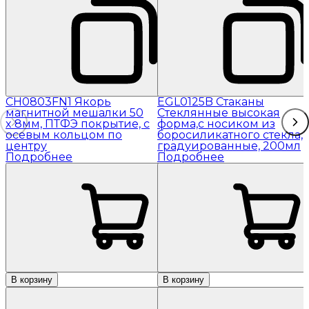
CH0803FN1 Якорь
EGL0125B Стаканы
магнитной мешалки 50
Стеклянные высокая
x 8мм, ПТФЭ покрытие, с
форма,с носиком из
осевым кольцом по
боросиликатного стекла,
центру
градуированные, 200мл
Подробнее
Подробнее
В корзину
В корзину