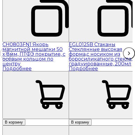
CH0803FN1 Якорь
EGL0125B Стаканы
магнитной мешалки 50
Стеклянные высокая
x 8мм, ПТФЭ покрытие, с
форма,с носиком из
осевым кольцом по
боросиликатного стекла,
центру
градуированные, 200мл
Подробнее
Подробнее
В корзину
В корзину