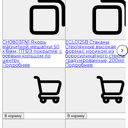
CH0803FN1 Якорь
EGL0125B Стаканы
магнитной мешалки 50
Стеклянные высокая
x 8мм, ПТФЭ покрытие, с
форма,с носиком из
осевым кольцом по
боросиликатного стекла,
центру
градуированные, 200мл
Подробнее
Подробнее
В корзину
В корзину