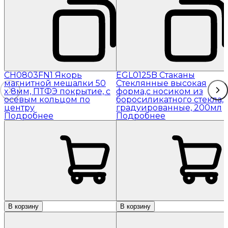
CH0803FN1 Якорь
EGL0125B Стаканы
магнитной мешалки 50
Стеклянные высокая
x 8мм, ПТФЭ покрытие, с
форма,с носиком из
осевым кольцом по
боросиликатного стекла,
центру
градуированные, 200мл
Подробнее
Подробнее
В корзину
В корзину