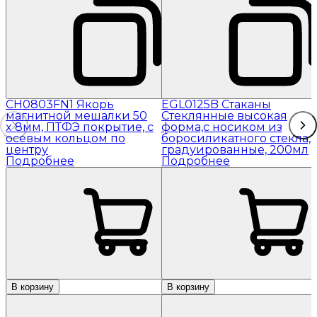
CH0803FN1 Якорь
EGL0125B Стаканы
магнитной мешалки 50
Стеклянные высокая
x 8мм, ПТФЭ покрытие, с
форма,с носиком из
осевым кольцом по
боросиликатного стекла,
центру
градуированные, 200мл
Подробнее
Подробнее
В корзину
В корзину