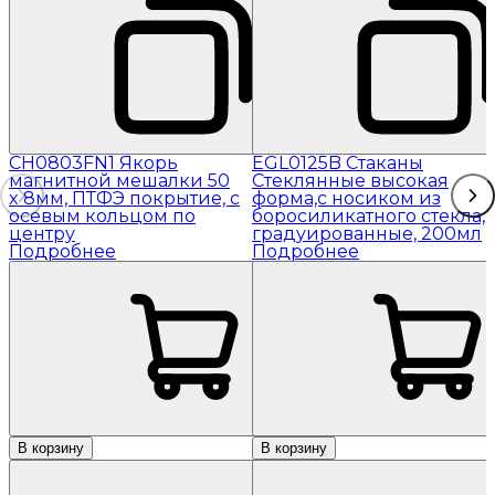
CH0803FN1 Якорь
EGL0125B Стаканы
магнитной мешалки 50
Стеклянные высокая
x 8мм, ПТФЭ покрытие, с
форма,с носиком из
осевым кольцом по
боросиликатного стекла,
центру
градуированные, 200мл
Подробнее
Подробнее
В корзину
В корзину