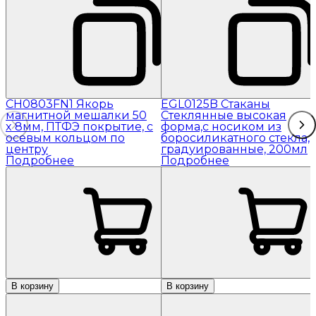
CH0803FN1 Якорь
EGL0125B Стаканы
магнитной мешалки 50
Стеклянные высокая
x 8мм, ПТФЭ покрытие, с
форма,с носиком из
осевым кольцом по
боросиликатного стекла,
центру
градуированные, 200мл
Подробнее
Подробнее
В корзину
В корзину