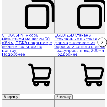
CH0803FN1 Якорь
EGL0125B Стаканы
магнитной мешалки 50
Стеклянные высокая
x 8мм, ПТФЭ покрытие, с
форма,с носиком из
осевым кольцом по
боросиликатного стекла,
центру
градуированные, 200мл
Подробнее
Подробнее
В корзину
В корзину