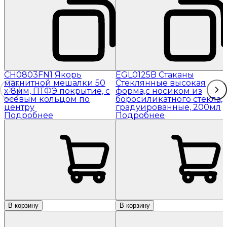
CH0803FN1 Якорь
EGL0125B Стаканы
магнитной мешалки 50
Стеклянные высокая
x 8мм, ПТФЭ покрытие, с
форма,с носиком из
осевым кольцом по
боросиликатного стекла,
центру
градуированные, 200мл
Подробнее
Подробнее
В корзину
В корзину