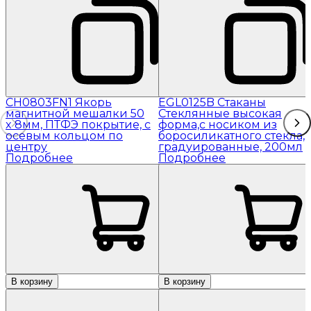
CH0803FN1 Якорь
EGL0125B Стаканы
магнитной мешалки 50
Стеклянные высокая
x 8мм, ПТФЭ покрытие, с
форма,с носиком из
осевым кольцом по
боросиликатного стекла,
центру
градуированные, 200мл
Подробнее
Подробнее
В корзину
В корзину