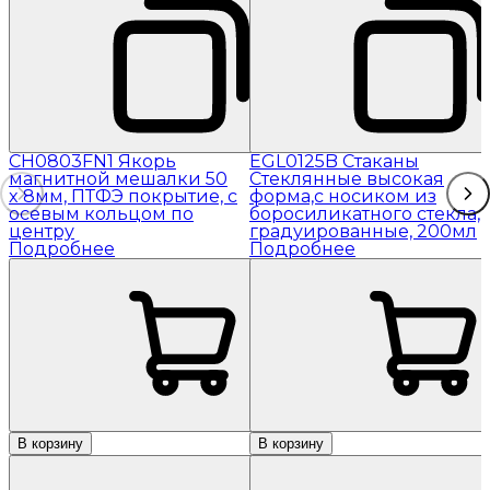
CH0803FN1 Якорь
EGL0125B Стаканы
магнитной мешалки 50
Стеклянные высокая
x 8мм, ПТФЭ покрытие, с
форма,с носиком из
осевым кольцом по
боросиликатного стекла,
центру
градуированные, 200мл
Подробнее
Подробнее
В корзину
В корзину