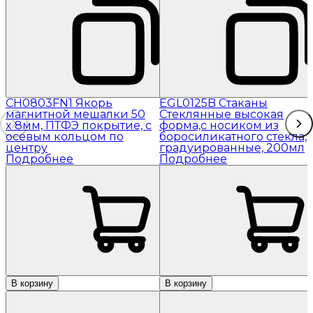
CH0803FN1 Якорь
EGL0125B Стаканы
магнитной мешалки 50
Стеклянные высокая
x 8мм, ПТФЭ покрытие, с
форма,с носиком из
осевым кольцом по
боросиликатного стекла,
центру
градуированные, 200мл
Подробнее
Подробнее
В корзину
В корзину