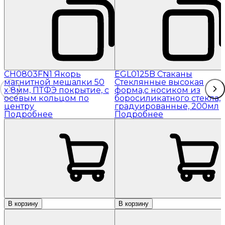
CH0803FN1 Якорь
EGL0125B Стаканы
магнитной мешалки 50
Стеклянные высокая
x 8мм, ПТФЭ покрытие, с
форма,с носиком из
осевым кольцом по
боросиликатного стекла,
центру
градуированные, 200мл
Подробнее
Подробнее
В корзину
В корзину