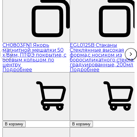
CH0803FN1 Якорь
EGL0125B Стаканы
магнитной мешалки 50
Стеклянные высокая
x 8мм, ПТФЭ покрытие, с
форма,с носиком из
осевым кольцом по
боросиликатного стекла,
центру
градуированные, 200мл
Подробнее
Подробнее
В корзину
В корзину