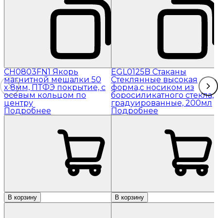
CH0803FN1 Якорь
EGL0125B Стаканы
магнитной мешалки 50
Стеклянные высокая
x 8мм, ПТФЭ покрытие, с
форма,с носиком из
осевым кольцом по
боросиликатного стекла,
центру
градуированные, 200мл
Подробнее
Подробнее
В корзину
В корзину