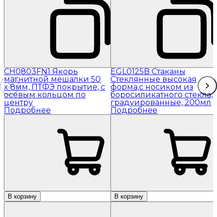
CH0803FN1 Якорь
EGL0125B Стаканы
магнитной мешалки 50
Стеклянные высокая
x 8мм, ПТФЭ покрытие, с
форма,с носиком из
осевым кольцом по
боросиликатного стекла,
центру
градуированные, 200мл
Подробнее
Подробнее
В корзину
В корзину