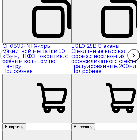
CH0803FN1 Якорь
EGL0125B Стаканы
магнитной мешалки 50
Стеклянные высокая
x 8мм, ПТФЭ покрытие, с
форма,с носиком из
осевым кольцом по
боросиликатного стекла,
центру
градуированные, 200мл
Подробнее
Подробнее
В корзину
В корзину