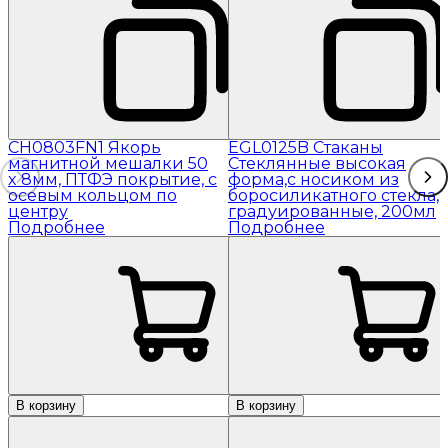
CH0803FN1 Якорь
EGL0125B Стаканы
магнитной мешалки 50
Стеклянные высокая
x 8мм, ПТФЭ покрытие, с
форма,с носиком из
осевым кольцом по
боросиликатного стекла,
центру
градуированные, 200мл
Подробнее
Подробнее
В корзину
В корзину