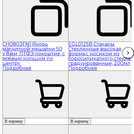
CH0803FN1 Якорь
EGL0125B Стаканы
магнитной мешалки 50
Стеклянные высокая
x 8мм, ПТФЭ покрытие, с
форма,с носиком из
осевым кольцом по
боросиликатного стекла,
центру
градуированные, 200мл
Подробнее
Подробнее
В корзину
В корзину