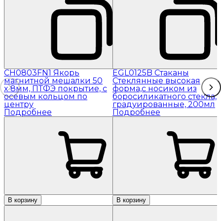
CH0803FN1 Якорь
EGL0125B Стаканы
магнитной мешалки 50
Стеклянные высокая
x 8мм, ПТФЭ покрытие, с
форма,с носиком из
осевым кольцом по
боросиликатного стекла,
центру
градуированные, 200мл
Подробнее
Подробнее
В корзину
В корзину