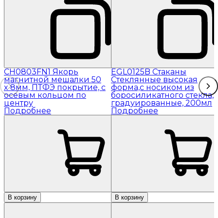
CH0803FN1 Якорь
EGL0125B Стаканы
магнитной мешалки 50
Стеклянные высокая
x 8мм, ПТФЭ покрытие, с
форма,с носиком из
осевым кольцом по
боросиликатного стекла,
центру
градуированные, 200мл
Подробнее
Подробнее
В корзину
В корзину