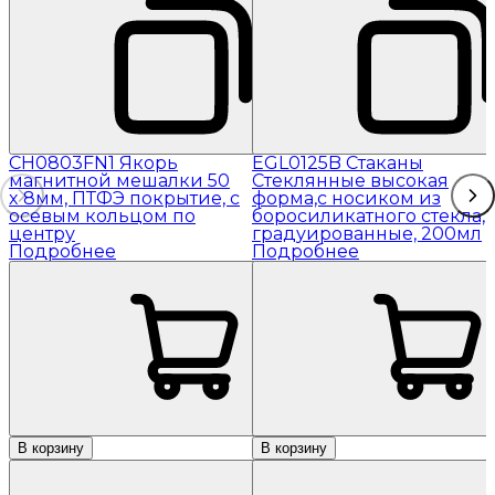
CH0803FN1 Якорь
EGL0125B Стаканы
магнитной мешалки 50
Стеклянные высокая
x 8мм, ПТФЭ покрытие, с
форма,с носиком из
осевым кольцом по
боросиликатного стекла,
центру
градуированные, 200мл
Подробнее
Подробнее
В корзину
В корзину