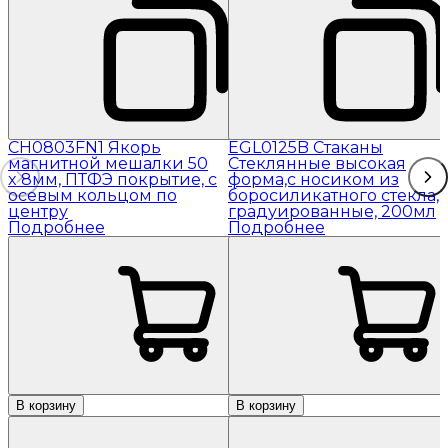
CH0803FN1 Якорь
EGL0125B Стаканы
магнитной мешалки 50
Стеклянные высокая
x 8мм, ПТФЭ покрытие, с
форма,с носиком из
осевым кольцом по
боросиликатного стекла,
центру
градуированные, 200мл
Подробнее
Подробнее
В корзину
В корзину