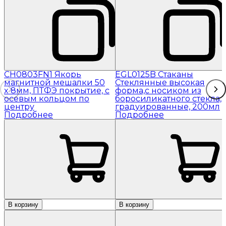
CH0803FN1 Якорь
EGL0125B Стаканы
магнитной мешалки 50
Стеклянные высокая
x 8мм, ПТФЭ покрытие, с
форма,с носиком из
осевым кольцом по
боросиликатного стекла,
центру
градуированные, 200мл
Подробнее
Подробнее
В корзину
В корзину