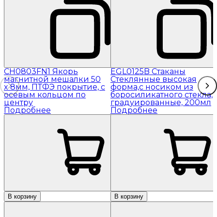
CH0803FN1 Якорь
EGL0125B Стаканы
магнитной мешалки 50
Стеклянные высокая
x 8мм, ПТФЭ покрытие, с
форма,с носиком из
осевым кольцом по
боросиликатного стекла,
центру
градуированные, 200мл
Подробнее
Подробнее
В корзину
В корзину