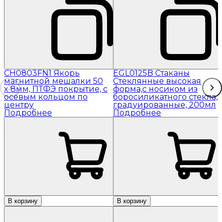
CH0803FN1 Якорь
EGL0125B Стаканы
магнитной мешалки 50
Стеклянные высокая
x 8мм, ПТФЭ покрытие, с
форма,с носиком из
осевым кольцом по
боросиликатного стекла,
центру
градуированные, 200мл
Подробнее
Подробнее
В корзину
В корзину