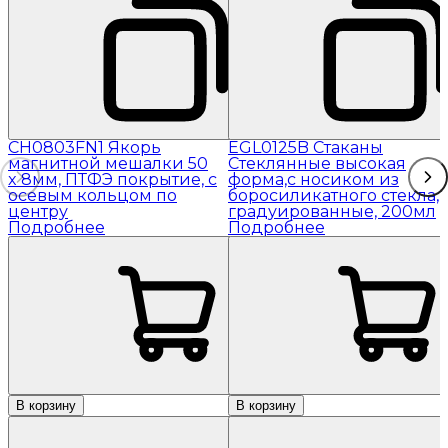
CH0803FN1 Якорь
EGL0125B Стаканы
магнитной мешалки 50
Стеклянные высокая
x 8мм, ПТФЭ покрытие, с
форма,с носиком из
осевым кольцом по
боросиликатного стекла,
центру
градуированные, 200мл
Подробнее
Подробнее
В корзину
В корзину