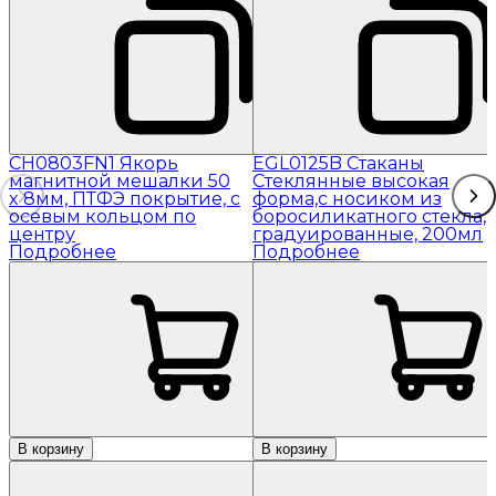
CH0803FN1 Якорь
EGL0125B Стаканы
магнитной мешалки 50
Стеклянные высокая
x 8мм, ПТФЭ покрытие, с
форма,с носиком из
осевым кольцом по
боросиликатного стекла,
центру
градуированные, 200мл
Подробнее
Подробнее
В корзину
В корзину