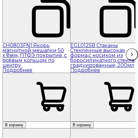
CH0803FN1 Якорь
EGL0125B Стаканы
магнитной мешалки 50
Стеклянные высокая
x 8мм, ПТФЭ покрытие, с
форма,с носиком из
осевым кольцом по
боросиликатного стекла,
центру
градуированные, 200мл
Подробнее
Подробнее
В корзину
В корзину