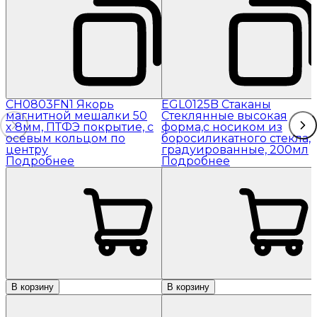
CH0803FN1 Якорь
EGL0125B Стаканы
магнитной мешалки 50
Стеклянные высокая
x 8мм, ПТФЭ покрытие, с
форма,с носиком из
осевым кольцом по
боросиликатного стекла,
центру
градуированные, 200мл
Подробнее
Подробнее
В корзину
В корзину