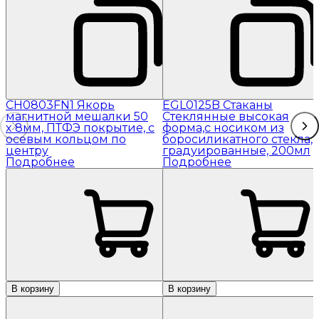
CH0803FN1 Якорь
EGL0125B Стаканы
магнитной мешалки 50
Стеклянные высокая
x 8мм, ПТФЭ покрытие, с
форма,с носиком из
осевым кольцом по
боросиликатного стекла,
центру
градуированные, 200мл
Подробнее
Подробнее
В корзину
В корзину