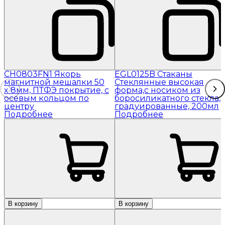
CH0803FN1 Якорь
EGL0125B Стаканы
магнитной мешалки 50
Стеклянные высокая
x 8мм, ПТФЭ покрытие, с
форма,с носиком из
осевым кольцом по
боросиликатного стекла,
центру
градуированные, 200мл
Подробнее
Подробнее
В корзину
В корзину