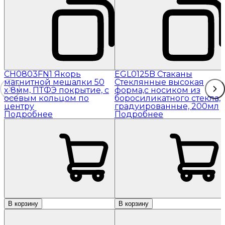
CH0803FN1 Якорь
EGL0125B Стаканы
магнитной мешалки 50
Стеклянные высокая
x 8мм, ПТФЭ покрытие, с
форма,с носиком из
осевым кольцом по
боросиликатного стекла,
центру
градуированные, 200мл
Подробнее
Подробнее
В корзину
В корзину