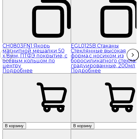
CH0803FN1 Якорь
EGL0125B Стаканы
магнитной мешалки 50
Стеклянные высокая
x 8мм, ПТФЭ покрытие, с
форма,с носиком из
осевым кольцом по
боросиликатного стекла,
центру
градуированные, 200мл
Подробнее
Подробнее
В корзину
В корзину