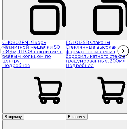
CH0803FN1 Якорь
EGL0125B Стаканы
магнитной мешалки 50
Стеклянные высокая
x 8мм, ПТФЭ покрытие, с
форма,с носиком из
осевым кольцом по
боросиликатного стекла,
центру
градуированные, 200мл
Подробнее
Подробнее
В корзину
В корзину