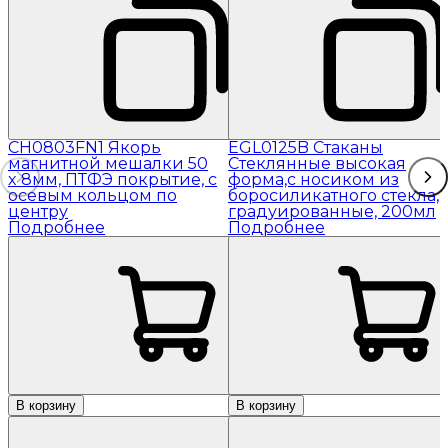
CH0803FN1 Якорь
EGL0125B Стаканы
магнитной мешалки 50
Стеклянные высокая
x 8мм, ПТФЭ покрытие, с
форма,с носиком из
осевым кольцом по
боросиликатного стекла,
центру
градуированные, 200мл
Подробнее
Подробнее
В корзину
В корзину