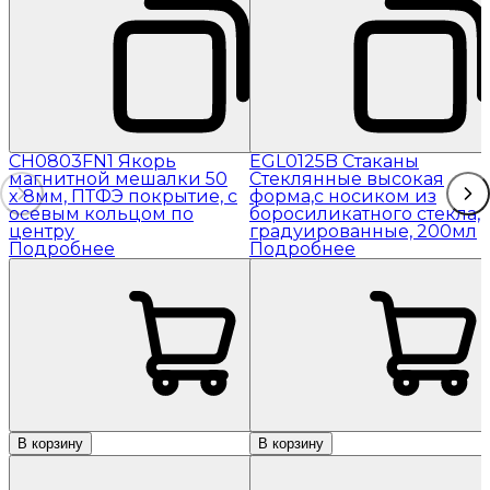
CH0803FN1 Якорь
EGL0125B Стаканы
магнитной мешалки 50
Стеклянные высокая
x 8мм, ПТФЭ покрытие, с
форма,с носиком из
осевым кольцом по
боросиликатного стекла,
центру
градуированные, 200мл
Подробнее
Подробнее
В корзину
В корзину