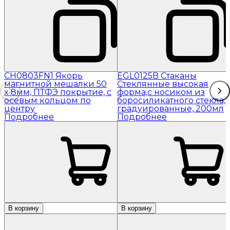
CH0803FN1 Якорь
EGL0125B Стаканы
магнитной мешалки 50
Стеклянные высокая
x 8мм, ПТФЭ покрытие, с
форма,с носиком из
осевым кольцом по
боросиликатного стекла,
центру
градуированные, 200мл
Подробнее
Подробнее
В корзину
В корзину