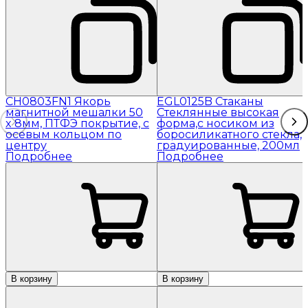
CH0803FN1 Якорь
EGL0125B Стаканы
магнитной мешалки 50
Стеклянные высокая
x 8мм, ПТФЭ покрытие, с
форма,с носиком из
осевым кольцом по
боросиликатного стекла,
центру
градуированные, 200мл
Подробнее
Подробнее
В корзину
В корзину