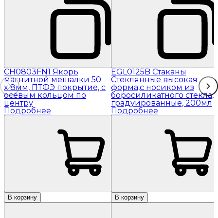
CH0803FN1 Якорь
EGL0125B Стаканы
магнитной мешалки 50
Стеклянные высокая
x 8мм, ПТФЭ покрытие, с
форма,с носиком из
осевым кольцом по
боросиликатного стекла,
центру
градуированные, 200мл
Подробнее
Подробнее
В корзину
В корзину