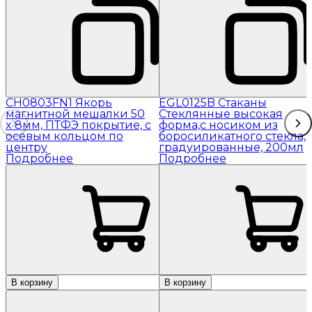
CH0803FN1 Якорь
EGL0125B Стаканы
магнитной мешалки 50
Стеклянные высокая
x 8мм, ПТФЭ покрытие, с
форма,с носиком из
осевым кольцом по
боросиликатного стекла,
центру
градуированные, 200мл
Подробнее
Подробнее
В корзину
В корзину