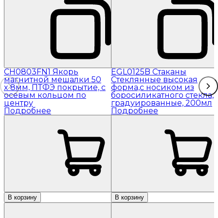
CH0803FN1 Якорь
EGL0125B Стаканы
магнитной мешалки 50
Стеклянные высокая
x 8мм, ПТФЭ покрытие, с
форма,с носиком из
осевым кольцом по
боросиликатного стекла,
центру
градуированные, 200мл
Подробнее
Подробнее
В корзину
В корзину