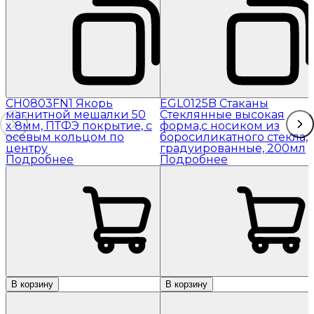
CH0803FN1 Якорь
EGL0125B Стаканы
магнитной мешалки 50
Стеклянные высокая
x 8мм, ПТФЭ покрытие, с
форма,с носиком из
осевым кольцом по
боросиликатного стекла,
центру
градуированные, 200мл
Подробнее
Подробнее
В корзину
В корзину