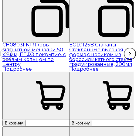
CH0803FN1 Якорь
EGL0125B Стаканы
магнитной мешалки 50
Стеклянные высокая
x 8мм, ПТФЭ покрытие, с
форма,с носиком из
осевым кольцом по
боросиликатного стекла,
центру
градуированные, 200мл
Подробнее
Подробнее
В корзину
В корзину